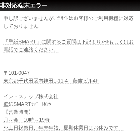
非対応端末エラー
申し訳ございませんが､当ｻｲﾄはお客様のご利用機種に対応
しておりません｡
「壁紙SMART」に関するご質問は下記よりﾒｰﾙもしくはお
電話でご連絡ください。
〒101-0047
東京都千代田区内神田1-11-4 藤吉ビル4F
イン・ステップ株式会社
壁紙SMARTｻﾎﾟｰﾄｾﾝﾀｰ
【営業時間】
月～金 10時～19時
※土日祝祭日、年末年始、夏期休業日はお休みです。